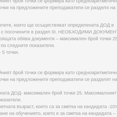
йният брой точки се формира като средноаритметичн
точки на предложените преподаватели се разделя на
елите, които ще осъществяват определената ДОД в
ан с посочените в раздел III. НЕОБХОДИМИ ДОКУМЕ
стоящата обява документи – максимален брой точки 25
 по следните показатели.
 5 точки.
йният брой точки се формира като средноаритметичн
точки на предложените преподаватели се разделят н
ната ДОД- максимален брой точки 25. Максималният
оказатели.
етната възраст, които са за сметка на кандидата -10т
не на обучението, което е за сметка на кандидата – 