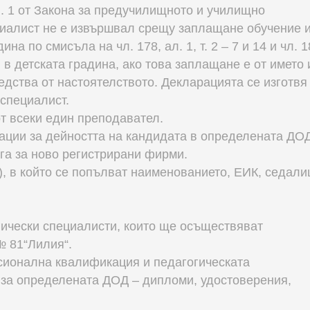
л. 1 от Закона за предучилищното и училищно
циалист не е извършвал срещу заплащане обучение 
а по смисъла на чл. 178, ал. 1, т. 2 – 7 и 14 и чл. 1
оти в детската градина, ако това заплащане е от името 
едства от настоятелството. Декларацията се изготвя
 специалист.
от всеки един преподавател.
зации за дейността на кандидата в определената ДО
ага за ново регистрирани фирми.
), в който се попълват наименованието, ЕИК, седал
гически специалисти, които ще осъществяват
№ 81“Лилия“.
сионална квалификация и педагогическата
 за определената ДОД – дипломи, удостоверения,