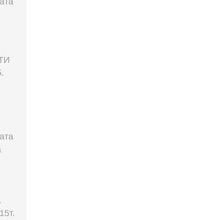
ата
НТИ
.
ата
а
.
15т.