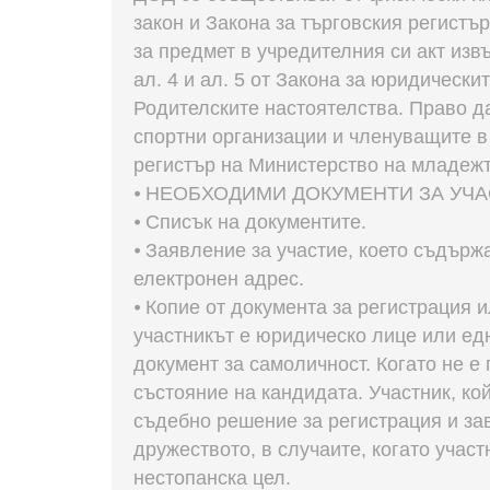
закон и Закона за търговския регистър
за предмет в учредителния си акт изв
ал. 4 и ал. 5 от Закона за юридически
Родителските настоятелства. Право д
спортни организации и членуващите в
регистър на Министерство на младежт
⦁ НЕОБХОДИМИ ДОКУМЕНТИ ЗА УЧ
⦁ Списък на документите.
⦁ Заявление за участие, което съдърж
електронен адрес.
⦁ Копие от документа за регистрация 
участникът е юридическо лице или едн
документ за самоличност. Когато не е
състояние на кандидата. Участник, ко
съдебно решение за регистрация и зав
дружеството, в случаите, когато учас
нестопанска цел.