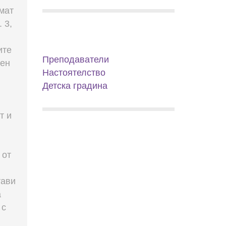
имат
 3,
ите
Преподаватели
лен
Настоятелство
Детска градина
т и
 от
тави
а
 с