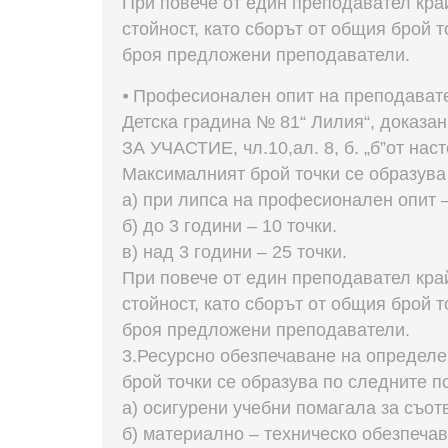
При повече от един преподавател кра
стойност, като сборът от общия брой 
броя предложени преподаватели.
⦁ Професионален опит на преподават
Детска градина № 81“ Лилия“, доказ
ЗА УЧАСТИЕ, чл.10,ал. 8, б. „б”от на
Максималният брой точки се образува
а) при липса на професионален опит –
б) до 3 години – 10 точки.
в) над 3 години – 25 точки.
При повече от един преподавател кра
стойност, като сборът от общия брой 
броя предложени преподаватели.
3.Ресурсно обезпечаване на определе
брой точки се образува по следните п
а) осигурени учебни помагала за съотв
б) материално – техническо обезпечава