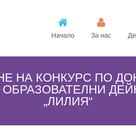
Начало
За нас
Де
ДГ „Лилия 81″
Е НА КОНКУРС ПО ДО
Бюджет
ОБРАЗОВАТЕЛНИ ДЕЙН
„ЛИЛИЯ“
Настоятелство
Групи
Дневен режим